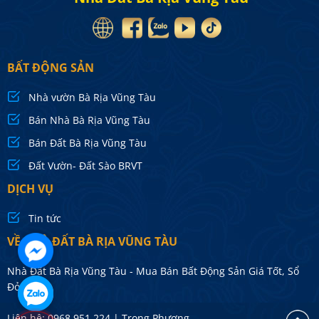
BẤT ĐỘNG SẢN
Nhà vườn Bà Rịa Vũng Tàu
Bán Nhà Bà Rịa Vũng Tàu
Bán Đất Bà Rịa Vũng Tàu
Đất Vườn- Đất Sào BRVT
DỊCH VỤ
Tin tức
VỀ NHÀ ĐẤT BÀ RỊA VŨNG TÀU
Nhà Đất Bà Rịa Vũng Tàu - Mua Bán Bất Động Sản Giá Tốt, Sổ
Đỏ 100%
Liên hệ: 0968.951.224 | Trọng Phương