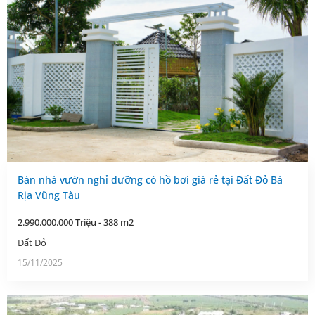
Bán nhà vườn nghỉ dưỡng có hồ bơi giá rẻ tại Đất Đỏ Bà
Rịa Vũng Tàu
2.990.000.000 Triệu - 388 m2
Đất Đỏ
15/11/2025