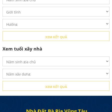
Xem tuổi xây nhà
Nhà Đất Bà Rịa Vũng Tàu