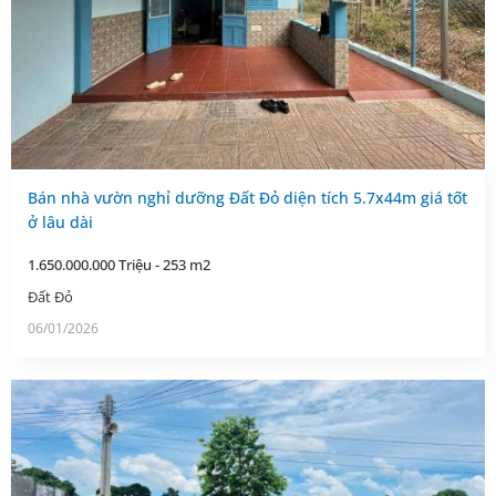
Bán nhà vườn nghỉ dưỡng Đất Đỏ diện tích 5.7x44m giá tốt
ở lâu dài
1.650.000.000 Triệu - 253 m2
Đất Đỏ
06/01/2026