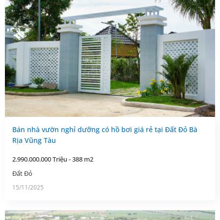
Bán nhà vườn nghỉ dưỡng có hồ bơi giá rẻ tại Đất Đỏ Bà
Rịa Vũng Tàu
2.990.000.000 Triệu - 388 m2
Đất Đỏ
15/11/2025