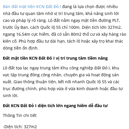
Bán đất mặt tiền KCN Đất Đỏ I
đang là lựa chọn được nhiều
nhà đầu tư quan tâm nhờ vị trí trung tâm, khả năng sinh lời
cao và pháp lý rõ ràng. Lô đất nằm ngay mặt tiền đường PLT,
trước Ủy Ban, cách Quốc lộ 55 chỉ 100m. Diện tích lớn 327m2,
ngang 16,54m cực hiếm, đã có sẵn 80m2 thổ cư và xây hàng rào
kiên cố. Phù hợp đầu tư dài hạn, tách lô hoặc xây trọ khai thác
dòng tiền ổn định.
Đất mặt tiền KCN Đất Đỏ I vị trí trung tâm tiềm năng
Lô đất tọa lạc ngay trung tâm Khu công nghiệp Đất Đỏ I, khu
vực tập trung đông công nhân, chuyên gia và hoạt động sản
xuất. Giao thông thuận tiện, kết nối nhanh Quốc lộ 55 và các
trục đường chính, phù hợp vừa ở vừa kinh doanh hoặc đầu tư
sinh lời.
Đất KCN Đất Đỏ I diện tích lớn ngang hiếm dễ đầu tư
Thông Tin chi tiết
-Diện tích: 327m2