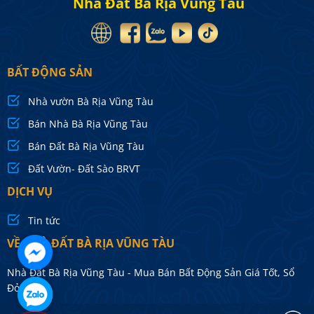
Nhà Đất Bà Rịa Vũng Tàu
BẤT ĐỘNG SẢN
Nhà vườn Bà Rịa Vũng Tàu
Bán Nhà Bà Rịa Vũng Tàu
Bán Đất Bà Rịa Vũng Tàu
Đất Vườn- Đất Sào BRVT
DỊCH VỤ
Tin tức
VỀ NHÀ ĐẤT BÀ RỊA VŨNG TÀU
Nhà Đất Bà Rịa Vũng Tàu - Mua Bán Bất Động Sản Giá Tốt, Sổ
Đỏ 100%