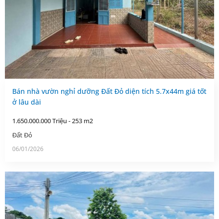
Bán nhà vườn nghỉ dưỡng Đất Đỏ diện tích 5.7x44m giá tốt
ở lâu dài
1.650.000.000 Triệu - 253 m2
Đất Đỏ
06/01/2026