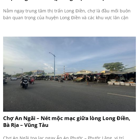
Nằm ngay trung tâm thị trấn Long Điền, chợ là đầu mối buôn
bán quan trọng của huyện Long Điền và các khu vực lân cận
Chợ An Ngãi – Nét mộc mạc giữa lòng Long Điền,
Bà Rịa – Vũng Tàu
Chợ An Ngãi tọa lạc ngay Ấp An Phước – Phước Lăng, vị trí