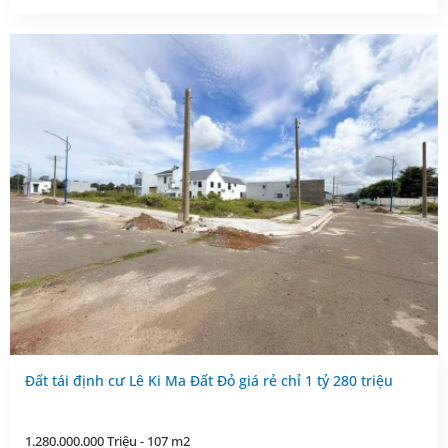
Đất tái định cư Lê Ki Ma Đất Đỏ giá rẻ chỉ 1 tỷ 280 triệu
1.280.000.000 Triệu - 107 m2