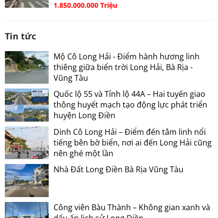
1.850.000.000 Triệu
Tin tức
Mộ Cô Long Hải - Điểm hành hương linh
thiêng giữa biển trời Long Hải, Bà Rịa -
Vũng Tàu
Quốc lộ 55 và Tỉnh lộ 44A – Hai tuyến giao
thông huyết mạch tạo động lực phát triển
huyện Long Điền
Dinh Cô Long Hải – Điểm đến tâm linh nổi
tiếng bên bờ biển, nơi ai đến Long Hải cũng
nên ghé một lần
Nhà Đất Long Điền Bà Rịa Vũng Tàu
Công viên Bàu Thành – Không gian xanh và
dấu ấn lịch sử Long Điền