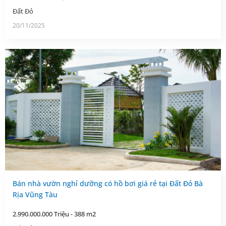
Đất Đỏ
20/11/2025
Bán nhà vườn nghỉ dưỡng có hồ bơi giá rẻ tại Đất Đỏ Bà
Rịa Vũng Tàu
2.990.000.000 Triệu - 388 m2