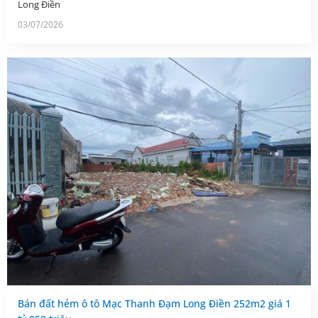
Long Điền
03/07/2026
Bán đất hẻm ô tô Mạc Thanh Đạm Long Điền 252m2 giá 1